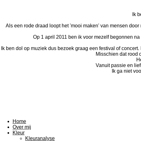
Ik b
Als een rode draad loopt het 'mooi maken' van mensen door mi
Op 1 april 2011 ben ik voor mezelf begonnen na 
Ik ben dol op muziek dus bezoek graag een festival of concert.
Misschien dat rood d
He
Vanuit passie en lief
Ik ga niet vo
Home
Over mij
Kleur
Kleuranalyse