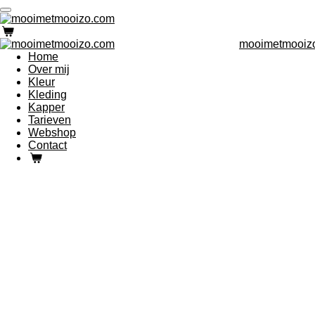
Ga
direct
naar
mooimetmooiz
de
Home
hoofdinhoud
Over mij
Kleur
Kleding
Kapper
Tarieven
Webshop
Contact