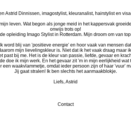
en Astrid Dinnissen, imagostylist, kleuranalist, hairstylist en visa
jn leven. Wat begon als jonge meid in het kappersvak groeide ui
onwijs trots op!
de opleiding Imago Stylist in Rotterdam. Mijn droom om van top 
 Ik word blij van 'positieve energie' en hoor vaak van mensen da
aarom mijn lievelingskleur is. Niet dat ik het vaak draag maar i
t past bij me. Het is de kleur van passie, liefde, gevaar en krac
de doe ik mijn werk. En het gevaar zit 'm in mijn eerlijkheid wat 
or een waakvlammetje, omdat ieder persoon zijn of haar 'vuur' m
Jij gaat stralen! Ik ben slechts het aanmaakblokje.
Liefs, Astrid
Contact