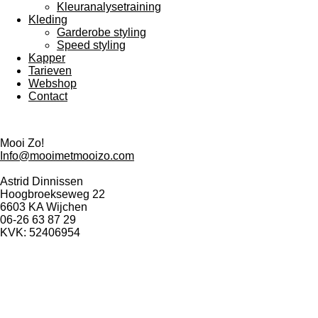
Kleuranalysetraining
Kleding
Garderobe styling
Speed styling
Kapper
Tarieven
Webshop
Contact
Mooi Zo!
Info@mooimetmooizo.com
Astrid Dinnissen
Hoogbroekseweg 22
6603 KA Wijchen
06-26 63 87 29
KVK: 52406954
F
I
Y
L
W
a
n
o
i
h
c
s
u
n
a