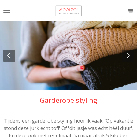
Ga
direct
naar
de
hoofdinhoud
Garderobe styling
Tijdens een garderobe styling hoor ik vaak: 'Op vakantie
stond deze jurk echt tof!' Of 'dit jasje was echt héél duur'.
En deze ook met regelmaat: 'ja maar als ik 5 kilo ben